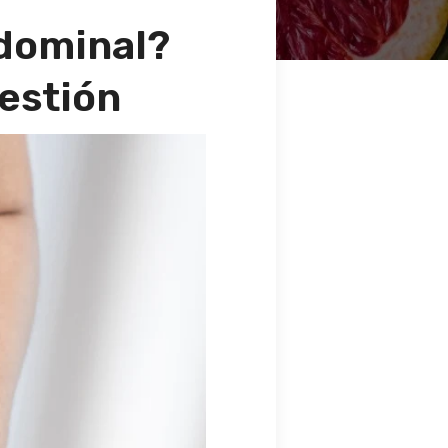
dominal?
estión