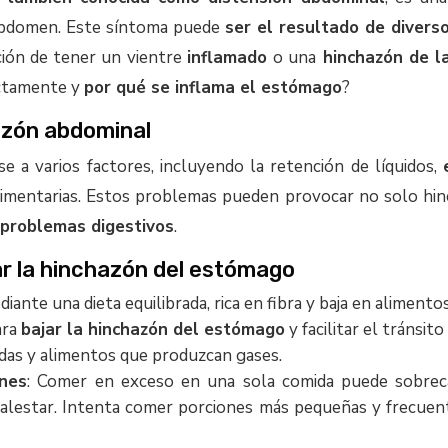
abdomen. Este síntoma puede
ser el resultado de divers
ción de tener un vientre
inflamado
o una
hinchazón de la
ctamente y
por qué se inflama el estómago
?
azón abdominal
 a varios factores, incluyendo la retención de líquidos,
 alimentarias. Estos problemas pueden provocar no solo hi
problemas digestivos
.
ar la hinchazón del estómago
iante una dieta equilibrada, rica en fibra y baja en aliment
ara
bajar la hinchazón del estómago
y facilitar el tránsito
das y alimentos que produzcan gases.
nes
: Comer en exceso en una sola comida puede sobrecar
lestar. Intenta comer porciones más pequeñas y frecuent